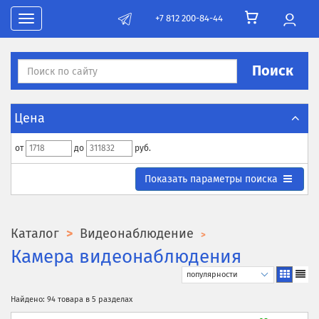
+7 812 200-84-44
Toggle navigation
Поиск
Цена
от
до
руб.
Toggle search parametrs
Показать
параметры поиска
Каталог
Видеонаблюдение
Камера видеонаблюдения
Найдено: 94 товара в 5 разделах