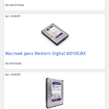
WD
WD101PURA
Арт.
0268269
Жесткий диск Western Digital WD10EJRX
WD
WD10EJRX
Арт.
0268268