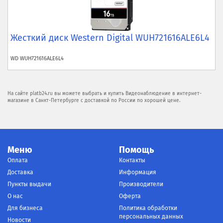
Жесткий диск Western Digital WUH721616ALE6L4
WD
WUH721616ALE6L4
На сайте platb24.ru вы можете выбрать и купить Видеонаблюдение в интернет-
магазине в Санкт-Петербурге с доставкой по России по хорошей цене.
Меню
Помощь
Оплата
Контакты
Доставка
Информация
Пункты выдачи
Производители
О нас
Оферта
Для бизнеса
Политика обработки
персональных данных
Новости