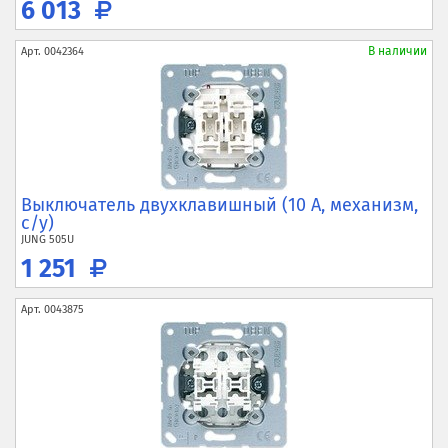
6 013
В наличии
Арт.
0042364
Выключатель двухклавишный (10 А, механизм,
с/у)
JUNG
505U
1 251
Арт.
0043875