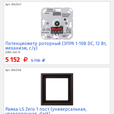
Арт.
0042547
Потенциометр роторный (ЭПРА 1-10В DC, 12 Вт,
механизм, с/у)
JUNG
240-31
5 152
5 718
Арт.
0042318
Рамка LS Zero 1 пост (универсальная,
ударопрочная, dark)