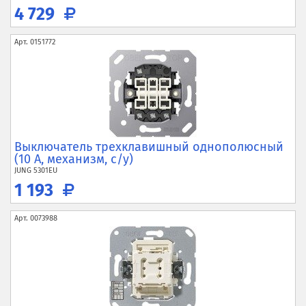
4 729
Арт.
0151772
Выключатель трехклавишный однополюсный
(10 А, механизм, с/у)
JUNG
5301EU
1 193
Арт.
0073988