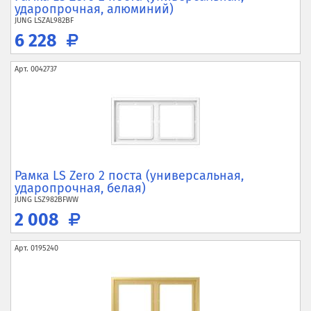
ударопрочная, алюминий)
JUNG
LSZAL982BF
6 228
Арт.
0042737
Рамка LS Zero 2 поста (универсальная,
ударопрочная, белая)
JUNG
LSZ982BFWW
2 008
Арт.
0195240