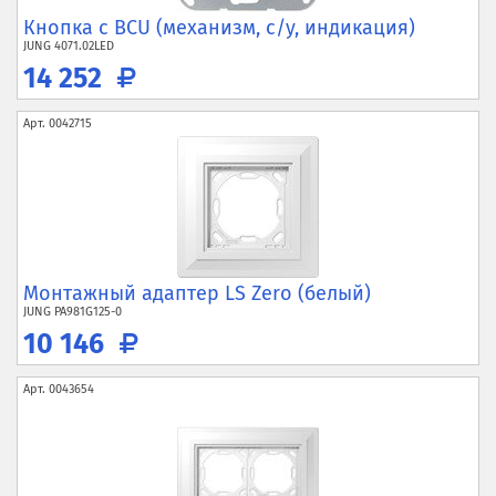
Кнопка с BCU (механизм, с/у, индикация)
JUNG
4071.02LED
14 252
Арт.
0042715
Монтажный адаптер LS Zero (белый)
JUNG
PA981G125-0
10 146
Арт.
0043654