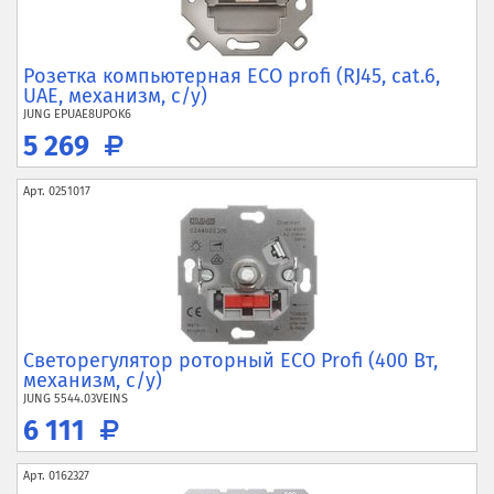
Розетка компьютерная ECO profi (RJ45, cat.6,
UAE, механизм, с/у)
JUNG
EPUAE8UPOK6
5 269
Арт.
0251017
Светорегулятор роторный ECO Profi (400 Вт,
механизм, с/у)
JUNG
5544.03VEINS
6 111
Арт.
0162327