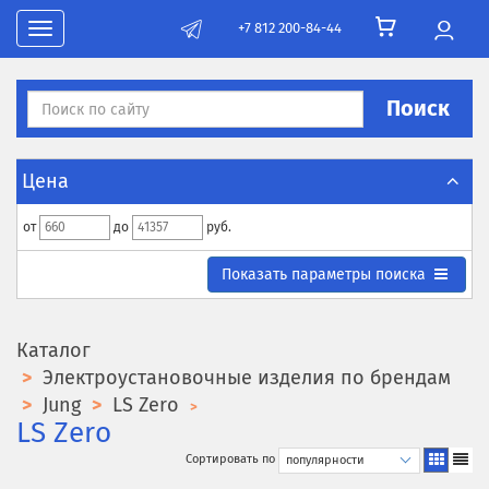
+7 812 200-84-44
Toggle navigation
Поиск
Цена
от
до
руб.
Toggle search parametrs
Показать
параметры поиска
Каталог
Электроустановочные изделия по брендам
Jung
LS Zero
LS Zero
Сортировать по