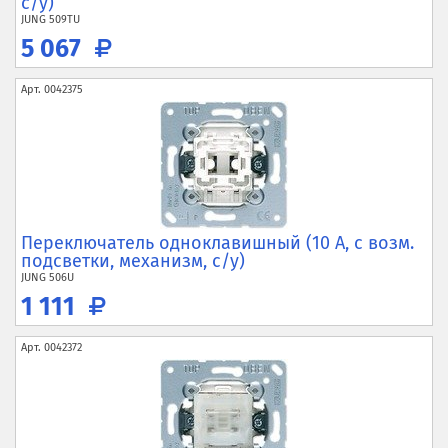
с/у)
JUNG
509TU
5 067
Арт.
0042375
Переключатель одноклавишный (10 А, с возм.
подсветки, механизм, с/у)
JUNG
506U
1 111
Арт.
0042372