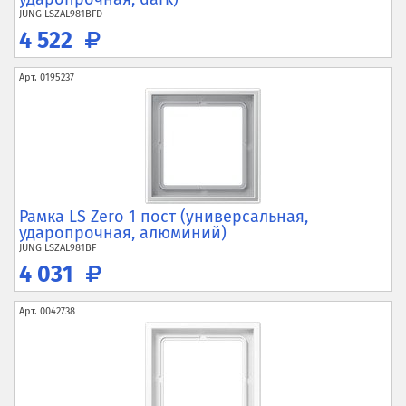
JUNG
LSZAL981BFD
4 522
Арт.
0195237
Рамка LS Zero 1 пост (универсальная,
ударопрочная, алюминий)
JUNG
LSZAL981BF
4 031
Арт.
0042738