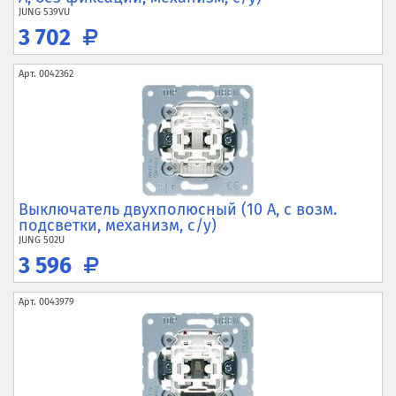
JUNG
539VU
3 702
Арт.
0042362
Выключатель двухполюсный (10 А, с возм.
подсветки, механизм, с/у)
JUNG
502U
3 596
Арт.
0043979