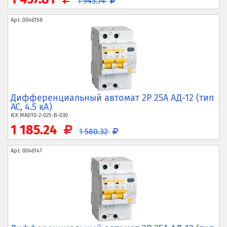
1 943.74
Арт.
0046158
Дифференциальный автомат 2P 25А АД-12 (тип
AC, 4.5 кА)
IEK
MAD10-2-025-B-030
1 185.24
1 580.32
Арт.
0046147