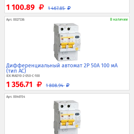
1 100.89
1 467.85
В наличии
Арт.
0027336
Дифференциальный автомат 2P 50А 100 мА
(тип AC)
IEK
MAD10-2-050-C-100
1 356.71
1 808.94
Арт.
0046154