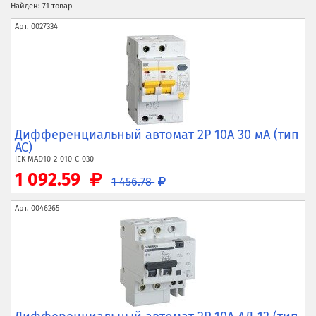
Найден: 71 товар
Арт.
0027334
Дифференциальный автомат 2P 10А 30 мА (тип
AC)
IEK
MAD10-2-010-C-030
1 092.59
1 456.78
Арт.
0046265