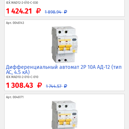
IEK
MAD12-2-010-C-030
1 424.21
1 898.94
Арт.
0046143
Дифференциальный автомат 2P 10А АД-12 (тип
AC, 4.5 кА)
IEK
MAD10-2-010-C-010
1 308.43
1 744.57
Арт.
0046171