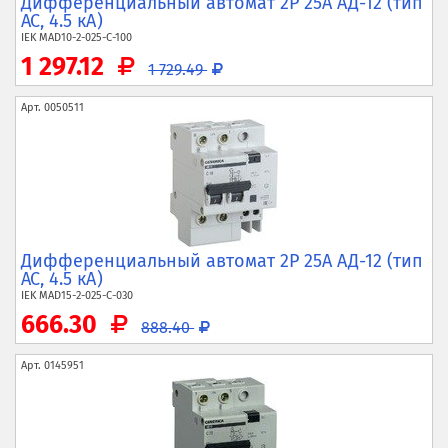
Дифференциальный автомат 2P 25А АД-12 (тип
AC, 4.5 кА)
IEK
MAD10-2-025-C-100
1 297.12
1 729.49
Арт.
0050511
Дифференциальный автомат 2P 25А АД-12 (тип
AC, 4.5 кА)
IEK
MAD15-2-025-C-030
666.30
888.40
Арт.
0145951