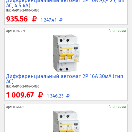
Дифференциальный автомат 2P 10А АД-12 (тип
AC, 4.5 кА)
IEK
MAD15-2-010-C-030
935.56
1 247.41
В наличии
Арт.
0024689
Дифференциальный автомат 2P 16A 30мА (тип
АС)
IEK
MAD10-2-016-C-030
1 009.67
1 346.23
В наличии
Арт.
0046173