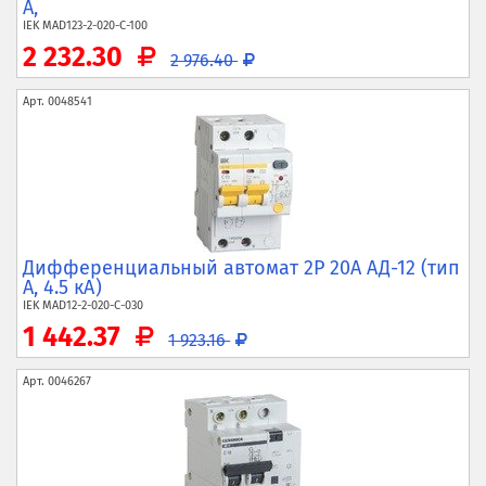
A,
IEK
MAD123-2-020-C-100
2 232.30
2 976.40
Арт.
0048541
Дифференциальный автомат 2P 20А АД-12 (тип
A, 4.5 кА)
IEK
MAD12-2-020-C-030
1 442.37
1 923.16
Арт.
0046267