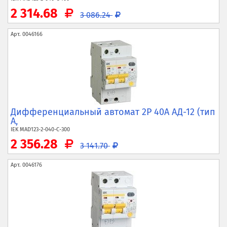
2 314.68
3 086.24
Арт.
0046166
Дифференциальный автомат 2P 40А АД-12 (тип
A,
IEK
MAD123-2-040-C-300
2 356.28
3 141.70
Арт.
0046176