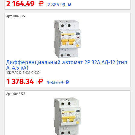
2 164.49
2 885.99
Арт.
0046175
Дифференциальный автомат 2P 32А АД-12 (тип
A, 4.5 кА)
IEK
MAD12-2-032-C-030
1 378.34
1 837.79
Арт.
0046278