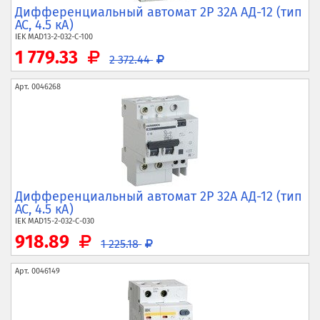
Дифференциальный автомат 2P 32А АД-12 (тип
AC, 4.5 кА)
IEK
MAD13-2-032-C-100
1 779.33
2 372.44
Арт.
0046268
Дифференциальный автомат 2P 32А АД-12 (тип
AC, 4.5 кА)
IEK
MAD15-2-032-C-030
918.89
1 225.18
Арт.
0046149