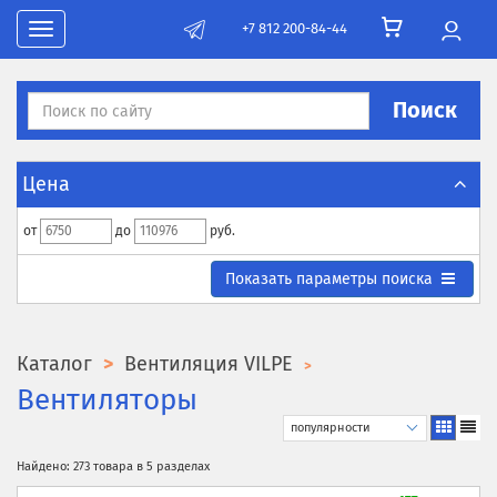
+7 812 200-84-44
Toggle navigation
Поиск
Цена
от
до
руб.
Toggle search parametrs
Показать
параметры поиска
Каталог
Вентиляция VILPE
Вентиляторы
Найдено: 273 товара в 5 разделах