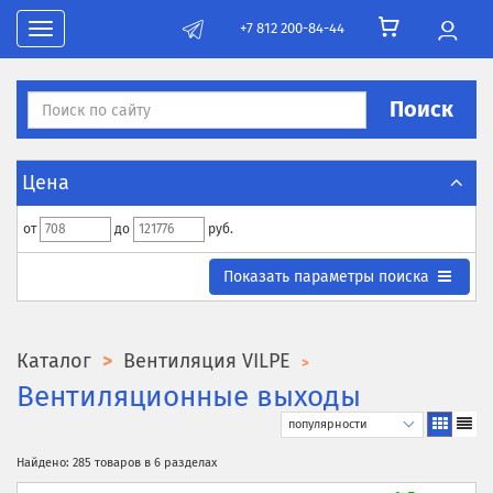
+7 812 200-84-44
Toggle navigation
Поиск
Цена
от
до
руб.
Toggle search parametrs
Показать
параметры поиска
Каталог
Вентиляция VILPE
Вентиляционные выходы
Найдено: 285 товаров в 6 разделах