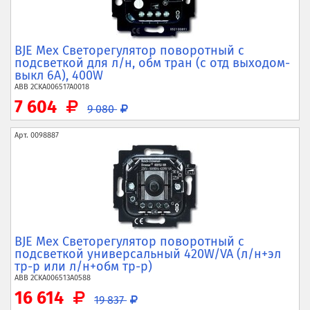
BJE Мех Светорегулятор поворотный с
подсветкой для л/н, обм тран (с отд выходом-
выкл 6А), 400W
ABB
2CKA006517A0018
7 604
9 080
Арт.
0098887
BJE Мех Светорегулятор поворотный с
подсветкой универсальный 420W/VA (л/н+эл
тр-р или л/н+обм тр-р)
ABB
2CKA006513A0588
16 614
19 837