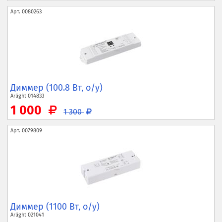
Арт.
0080263
Диммер (100.8 Вт, о/у)
Arlight
014833
1 000
1 300
Арт.
0079809
Диммер (1100 Вт, о/у)
Arlight
021041