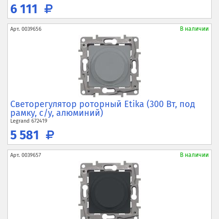
6 111
В наличии
Арт.
0039656
Светорегулятор роторный Etika (300 Вт, под
рамку, с/у, алюминий)
Legrand
672419
5 581
В наличии
Арт.
0039657