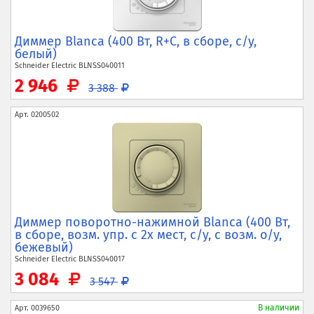
Диммер Blanca (400 Вт, R+C, в сборе, с/у,
белый)
Schneider Electric
BLNSS040011
2 946
3 388
Арт.
0200502
Диммер поворотно-
нажимной Blanca (400 Вт,
в сборе,
возм. упр. с 2х мест,
с/
у,
с возм. о/
у,
бежевый)
Schneider Electric
BLNSS040017
3 084
3 547
В наличии
Арт.
0039650