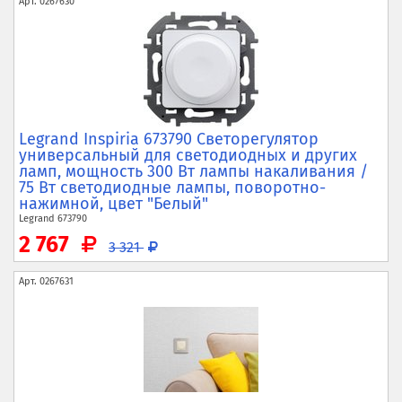
Арт.
0267630
Legrand Inspiria 673790 Светорегулятор
универсальный для светодиодных и других
ламп,
мощность 300 Вт лампы накаливания /
75 Вт светодиодные лампы,
поворотно-
нажимной,
цвет "Белый"
Legrand
673790
2 767
3 321
Арт.
0267631