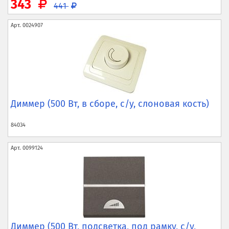
343
441
Арт.
0024907
Диммер (500 Вт, в сборе, с/у, слоновая кость)
84034
Арт.
0099124
Диммер (500 Вт, подсветка, под рамку, с/у,