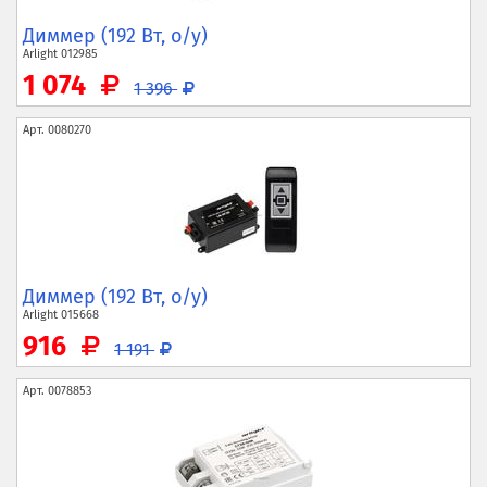
Диммер (192 Вт, о/у)
Arlight
012985
1 074
1 396
Арт.
0080270
Диммер (192 Вт, о/у)
Arlight
015668
916
1 191
Арт.
0078853