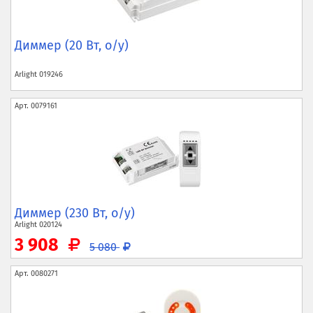
Диммер (20 Вт, о/у)
Arlight
019246
Арт.
0079161
Диммер (230 Вт, о/у)
Arlight
020124
3 908
5 080
Арт.
0080271