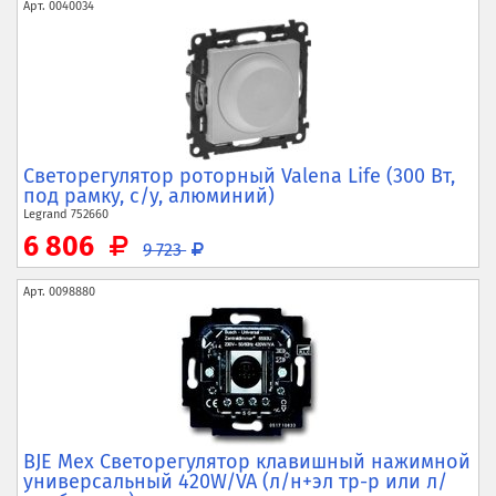
Арт.
0040034
Светорегулятор роторный Valena Life (300 Вт,
под рамку, с/у, алюминий)
Legrand
752660
6 806
9 723
Арт.
0098880
BJE Мех Светорегулятор клавишный нажимной
универсальный 420W/VA (л/н+эл тр-р или л/