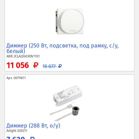
Диммер (250 Вт, подсветка, под рамку, с/у,
белый)
ABB
2CLA226030N1101
11 056
15 077
Арт.
0079811
Диммер (288 Вт, о/у)
Arlight
020211