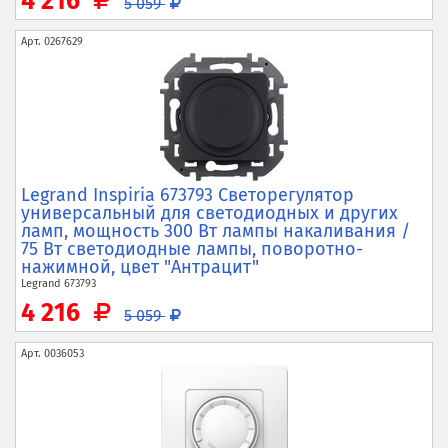
4 216
5 059
Арт.
0267629
Legrand Inspiria 673793 Светорегулятор
универсальный для светодиодных и других
ламп,
мощность 300 Вт лампы накаливания /
75 Вт светодиодные лампы,
поворотно-
нажимной,
цвет "Антрацит"
Legrand
673793
4 216
5 059
Арт.
0036053