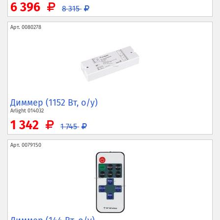
6 396
8 315
Арт.
0080278
Диммер (1152 Вт, о/у)
Arlight
014032
1 342
1 745
Арт.
0079150