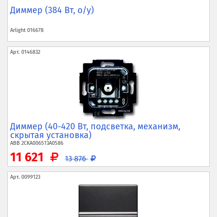
Диммер (384 Вт, о/у)
Arlight
016678
Арт.
0146832
Диммер (40-420 Вт, подсветка, механизм,
скрытая установка)
ABB
2CKA006513A0586
11 621
13 876
Арт.
0099123