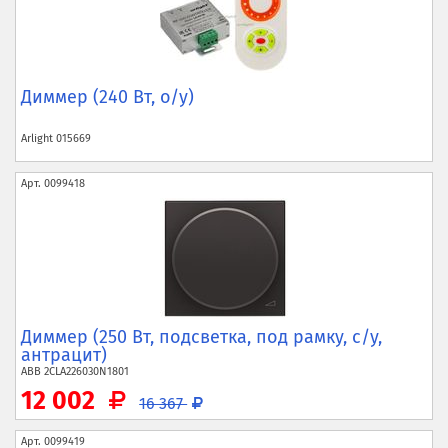
Диммер (240 Вт, о/у)
Arlight
015669
Арт.
0099418
Диммер (250 Вт, подсветка, под рамку, с/у,
антрацит)
ABB
2CLA226030N1801
12 002
16 367
Арт.
0099419