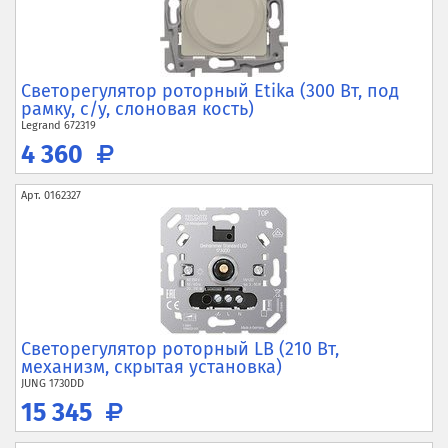
Светорегулятор роторный Etika (300 Вт, под
рамку, с/у, слоновая кость)
Legrand
672319
4 360
Арт.
0162327
Светорегулятор роторный LB (210 Вт,
механизм, скрытая установка)
JUNG
1730DD
15 345