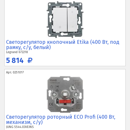
Светорегулятор кнопочный Etika (400 Вт, под
рамку, с/у, белый)
Legrand
672218
5 814
Арт.
0251017
Светорегулятор роторный ECO Profi (400 Вт,
механизм, с/у)
JUNG
5544.03VEINS