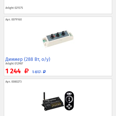
Arlight
021575
Арт.
0079160
Диммер (288 Вт, о/у)
Arlight
012987
1 244
1 617
Арт.
0080273