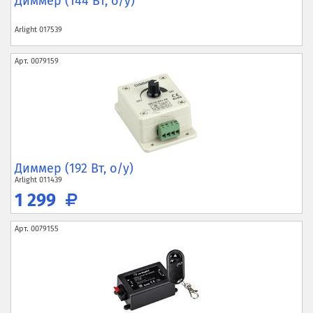
Диммер (144 Вт, о/у)
Arlight
017539
Арт.
0079159
Диммер (192 Вт, о/у)
Arlight
011439
1 299
Арт.
0079155