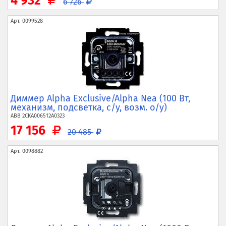
4 932
6 726
Арт.
0099528
Диммер Alpha Exclusive/Alpha Nea (100 Вт,
механизм, подсветка, с/у, возм. о/у)
ABB
2CKA006512A0323
17 156
20 485
Арт.
0098882