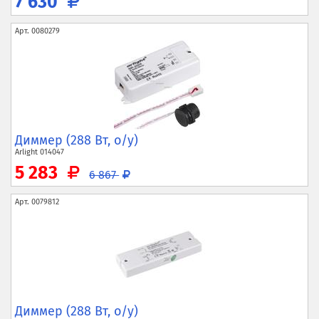
7 630
Арт.
0080279
Диммер (288 Вт, о/у)
Arlight
014047
5 283
6 867
Арт.
0079812
Диммер (288 Вт, о/у)