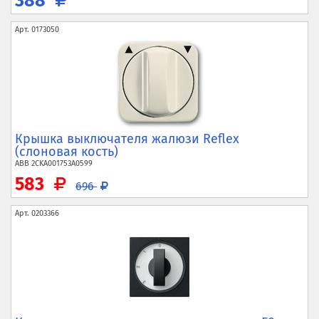
388
Арт.
0173050
Крышка выключателя жалюзи Reflex
(слоновая кость)
ABB
2CKA001753A0599
583
696
Арт.
0203366