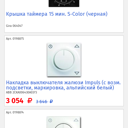
Крышка таймера 15 мин. S-Color (черная)
Gira
064047
Арт.
0198875
Накладка выключателя жалюзи Impuls (с возм.
подсветки, маркировка, альпийский белый)
ABB
2CKA006430A0373
3 054
3 646
Арт.
0198874