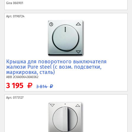
Gira
066901
Арт.
0198724
Крышка для поворотного выключателя
жалюзи Pure steel (с возм. подсветки,
маркировка, сталь)
ABB
2CKA006430A0362
3 195
3 814
Арт.
0173127