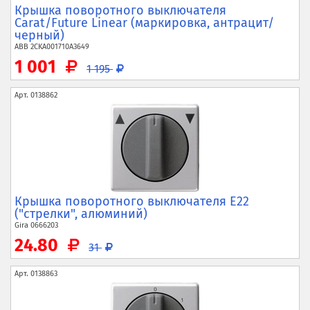
Крышка поворотного выключателя
Carat/Future Linear (маркировка, антрацит/
черный)
ABB
2CKA001710A3649
1 001
1 195
Арт.
0138862
Крышка поворотного выключателя E22
("стрелки", алюминий)
Gira
0666203
24.80
31
Арт.
0138863