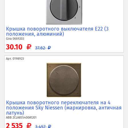
Крышка поворотного выключателя E22 (3
положения, алюминий)
Gira
0669203
30.10
37.62
Арт.
0198923
Крышка поворотного переключателя на 4
положения Sky Niessen (маркировка, античная
латунь)
ABB
2CLA855400A1201
2 535
3 457