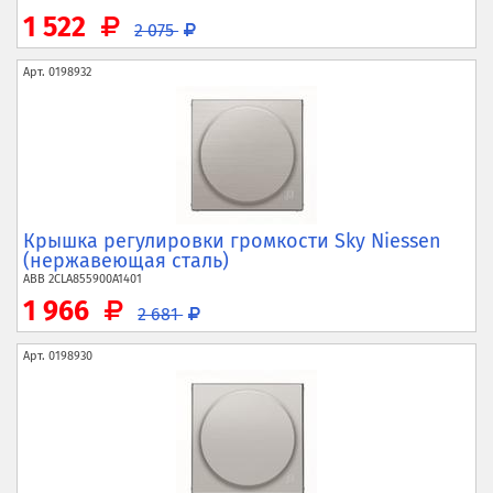
1 522
2 075
Арт.
0198932
Крышка регулировки громкости Sky Niessen
(нержавеющая сталь)
ABB
2CLA855900A1401
1 966
2 681
Арт.
0198930