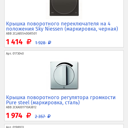
Крышка поворотного переключателя на 4
положения Sky Niessen (маркировка, черная)
ABB
2CLA855400A1501
1 414
1 928
Арт.
0173040
Крышка поворотного регулятора громкости
Pure steel (маркировка, сталь)
ABB
2CKA001710A3812
1 974
2 357
Арт.
0198933