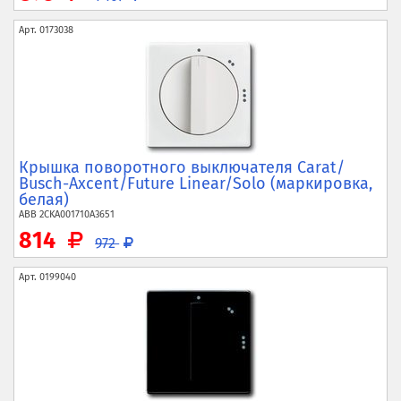
Арт.
0173038
Крышка поворотного выключателя Carat/
Busch-
Axcent/
Future Linear/
Solo (маркировка,
белая)
ABB
2CKA001710A3651
814
972
Арт.
0199040