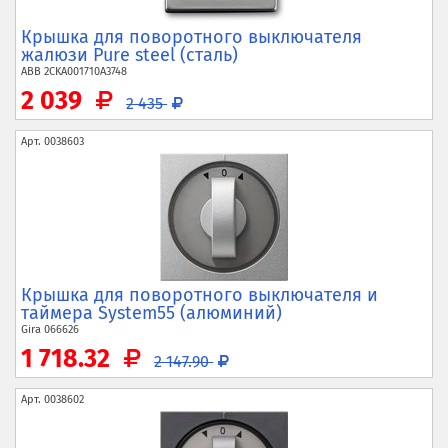
Крышка для поворотного выключателя
жалюзи Pure steel (сталь)
ABB
2CKA001710A3748
2 039
2 435
Арт.
0038603
Крышка для поворотного выключателя и
таймера System55 (алюминий)
Gira
066626
1 718.32
2 147.90
Арт.
0038602