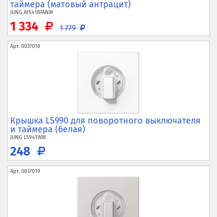
таймера (матовый антрацит)
JUNG
A1541BFANM
1 334
1 779
Арт.
0037018
Крышка LS990 для поворотного выключателя
и таймера (белая)
JUNG
LS941WW
248
Арт.
0037019