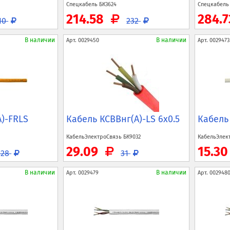
Спецкабель
БК3624
Спецкабел
214.58
284.
10
232
В наличии
В наличии
Арт.
0029450
Арт.
0029473
A)-FRLS
Кабель КСВВнг(A)-LS 6x0.5
Кабель
КабельЭлектроСвязь
БК9032
КабельЭлек
29.09
15.3
428
31
В наличии
В наличии
Арт.
0029479
Арт.
002948