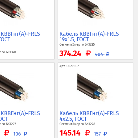
 КВВГнг(A)-FRLS
Кабель КВВГнг(A)-FRLS
 ГОСТ
19x1.5, ГОСТ
СегментЭнерго
БК1325
374.24
ерго
БК1320
404
6
Арт.
0029507
 КВВГнг(A)-FRLS
Кабель КВВГнг(A)-FRLS
ГОСТ
4x2.5, ГОСТ
ерго
БК1297
СегментЭнерго
БК1298
9
145.14
106
157