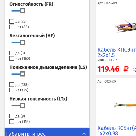
Огнестойкость (FR)
Арт.
0029409
да (
75
)
нет (
88
)
Безгалогенный (HF)
Кабель КПСЭнг
да (
3
)
2x2x1.5
нет (
160
)
ИВКЗ
БК3007
Пониженное дымовыделение (LS)
119.46
1
Арт.
0029437
да (
138
)
нет (
25
)
Низкая токсичность (LTx)
да (
9
)
нет (
154
)
Кабель КСБнг(
1x2x0.98
Габариты и вес