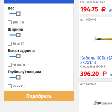
Спецкабель
БК3641
Вес
194.75
2
Арт.
0029442
200 г (
1
)
Ширина
30 см (
1
)
Высота/длина
Кабель КСБнг(
2x2x1.13
50 мм (
1
)
Спецкабель
БК3645
Глубина/толщина
396.20
Арт.
0029478
25 мм (
1
)
Подобрать