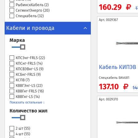
РыбинскКабель (
2
)
160.29
1
СегментЭнерго (
20
)
Спецкабель (
32
)
Арт.
0029367
Кабели и провода
Марка
КПСЭнг-FRLS (
22
)
КПСнг-FRLS (
14
)
Кабель КИПЭВ 
КПСВЭВнг-LS (
9
)
КСБнг-FRLS (
9
)
Спецкабель
БК4681
КСПВ (
7
)
137.10
КВВГЭнг-LS (
22
)
1
КВВГнг-FRLS (
16
)
КВВГнг-LS (
14
)
Арт.
0029370
Показать остальные ↓
Количество жил
2 шт (
55
)
4 шт (
55
)