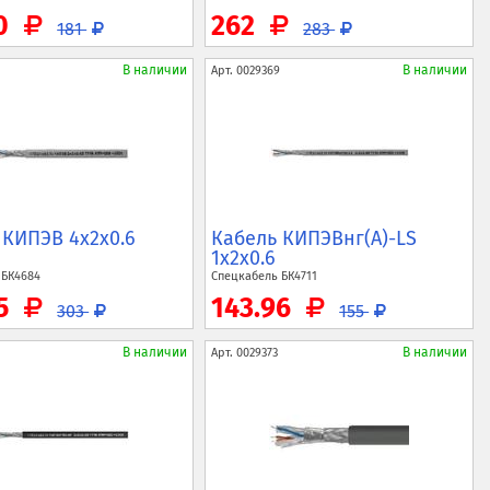
60
262
181
283
В наличии
В наличии
Арт.
0029369
 КИПЭВ 4x2x0.6
Кабель КИПЭВнг(A)-LS
1x2x0.6
ь
БК4684
Спецкабель
БК4711
15
143.96
303
155
В наличии
В наличии
Арт.
0029373