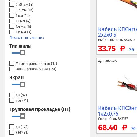
0.78 мм (
4
)
0.8 мм (
16
)
1 мм (
15
)
1.1 мм (
4
)
1.4 мм (
6
)
Кабель КПСнг(
1.8 мм (
3
)
2x2x0.5
Показать остальные ↓
РыбинскКабель
БК9570
Тип жилы
33.75
36
Арт.
0029422
Многопроволочная (
12
)
Однопроволочная (
151
)
Экран
да (
92
)
нет (
71
)
Кабель КПСЭнг
Групповая прокладка (НГ)
1x2x0.75
Спецкабель
БК3357
68.40
да (
142
)
7
нет (
21
)