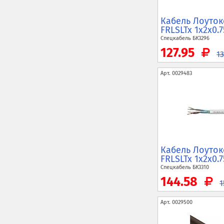
Кабель Лоутокс
FRLSLTx 1x2x0.7
Спецкабель
БК3296
127.95
1
Арт.
0029483
Кабель Лоутокс
FRLSLTx 1x2x0.7
Спецкабель
БК3310
144.58
Арт.
0029500