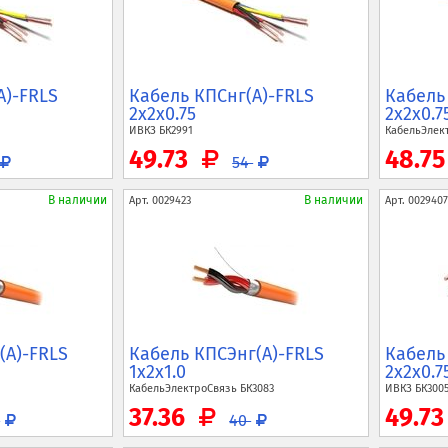
A)-FRLS
Кабель КПСнг(A)-FRLS
Кабель
2x2x0.75
2x2x0.7
ИВКЗ
БК2991
КабельЭлек
49.73
48.7
54
В наличии
В наличии
Арт.
0029423
Арт.
0029407
(A)-FRLS
Кабель КПСЭнг(A)-FRLS
Кабель
1x2x1.0
2x2x0.7
КабельЭлектроСвязь
БК3083
ИВКЗ
БК300
37.36
49.7
4
40