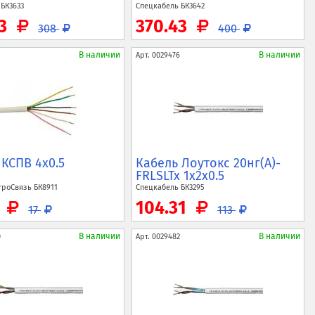
ь
БК3633
Спецкабель
БК3642
73
370.43
308
400
В наличии
В наличии
Арт.
0029476
 КСПВ 4x0.5
Кабель Лоутокс 20нг(A)-
FRLSLTx 1x2x0.5
троСвязь
БК8911
Спецкабель
БК3295
0
104.31
17
113
В наличии
В наличии
0
Арт.
0029482