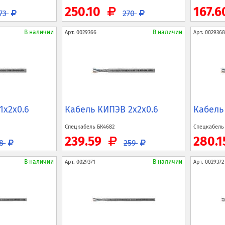
250.10
167.
73
270
В наличии
В наличии
Арт.
0029366
Арт.
0029368
1x2x0.6
Кабель КИПЭВ 2x2x0.6
Кабель
Спецкабель
БК4682
Спецкабел
239.59
280.
48
259
В наличии
В наличии
Арт.
0029371
Арт.
0029372