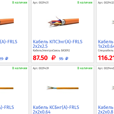
В наличии
В наличии
Арт.
0029431
Арт.
0029432
(A)-FRLS
Кабель КПСЭнг(A)-FRLS
Кабель
2x2x2.5
1x2x0.6
КабельЭлектроСвязь
БК3092
Спецкабел
87.50
116.2
29
95
В наличии
В наличии
Арт.
0029439
Арт.
002944
A)-FRLS
Кабель КСБнг(A)-FRLS
Кабель
2x2x0.64
2x2x0.8