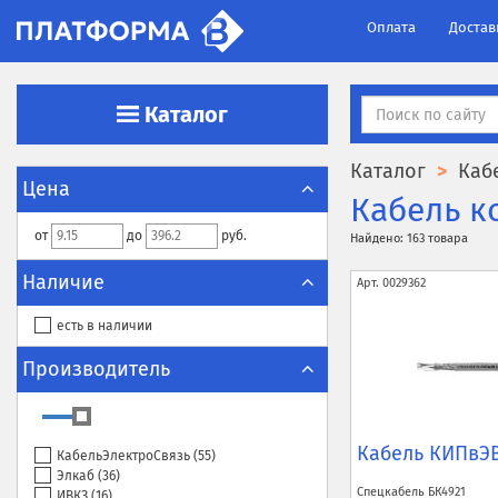
Оплата
Достав
Каталог
Каталог
Каб
Цена
Кабель к
от
до
руб.
Найдено: 163 товара
Наличие
Арт.
0029362
есть в наличии
Производитель
Кабель КИПвЭВ
КабельЭлектроСвязь (
55
)
Элкаб (
36
)
Спецкабель
БК4921
ИВКЗ (
16
)