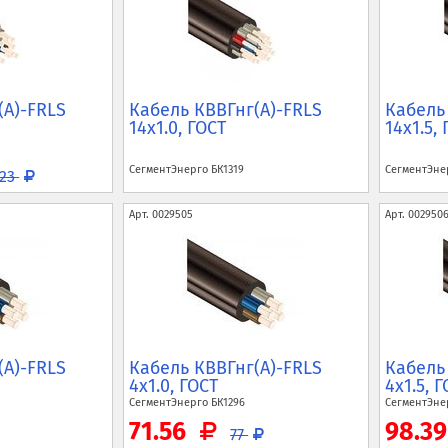
(A)-FRLS
Кабель КВВГнг(A)-FRLS
Кабель
14x1.0, ГОСТ
14x1.5,
СегментЭнерго
БК1319
СегментЭн
223
Арт.
0029505
Арт.
002950
(A)-FRLS
Кабель КВВГнг(A)-FRLS
Кабель
4x1.0, ГОСТ
4x1.5, 
СегментЭнерго
БК1296
СегментЭн
71.56
98.3
77