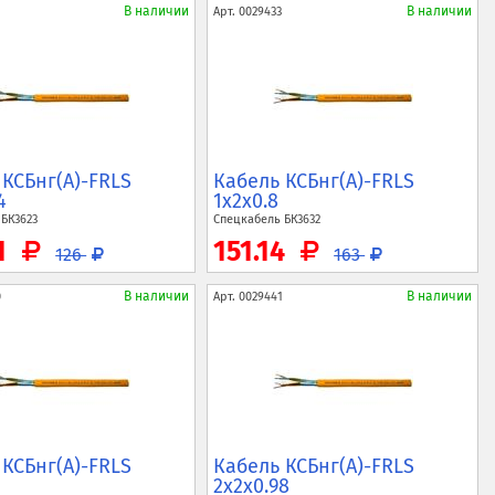
В наличии
В наличии
Арт.
0029433
 КСБнг(A)-FRLS
Кабель КСБнг(A)-FRLS
4
1x2x0.8
ь
БК3623
Спецкабель
БК3632
1
151.14
126
163
В наличии
В наличии
0
Арт.
0029441
 КСБнг(A)-FRLS
Кабель КСБнг(A)-FRLS
2x2x0.98