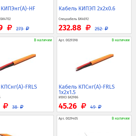
 КИПЭнг(A)-HF
Кабель КИПЭП 2x2x0.6
ь
БК4702
Спецкабель
БК4692
39
232.88
273
252
В наличии
В наличии
Арт.
0029398
 КПСнг(A)-FRLS
Кабель КПСнг(A)-FRLS
1x2x1.5
5
ИВКЗ
БК2986
5
45.26
38
49
В наличии
Арт.
0029405