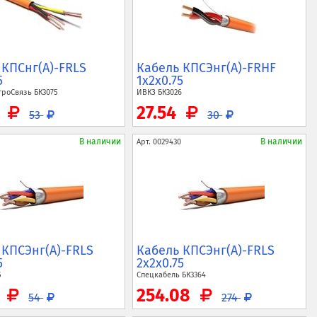
 КПСнг(A)-FRLS
Кабель КПСЭнг(A)-FRHF
5
1x2x0.75
троСвязь
БК3075
ИВКЗ
БК3026
5
27.54
53
30
В наличии
В наличии
Арт.
0029430
 КПСЭнг(A)-FRLS
Кабель КПСЭнг(A)-FRLS
5
2x2x0.75
5
Спецкабель
БК3364
3
254.08
54
274