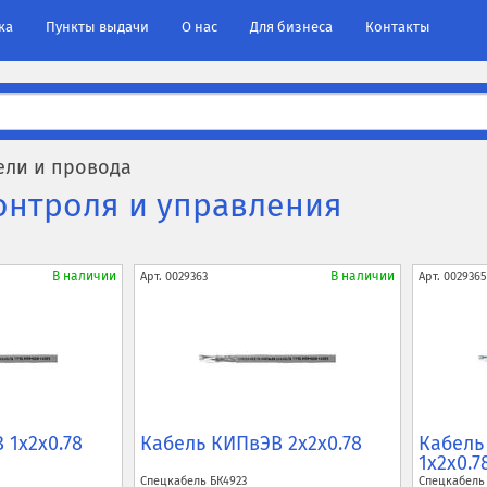
ка
Пункты выдачи
О нас
Для бизнеса
Контакты
ели и провода
онтроля и управления
В наличии
В наличии
Арт.
0029363
Арт.
0029365
 1x2x0.78
Кабель КИПвЭВ 2x2x0.78
Кабель
1x2x0.7
Спецкабель
БК4923
Спецкабел