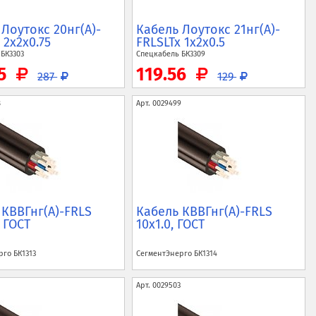
Лоутокс 20нг(A)-
Кабель Лоутокс 21нг(A)-
 2x2x0.75
FRLSLTx 1x2x0.5
ь
БК3303
Спецкабель
БК3309
35
119.56
287
129
8
Арт.
0029499
 КВВГнг(A)-FRLS
Кабель КВВГнг(A)-FRLS
, ГОСТ
10x1.0, ГОСТ
ерго
БК1313
СегментЭнерго
БК1314
Арт.
0029503