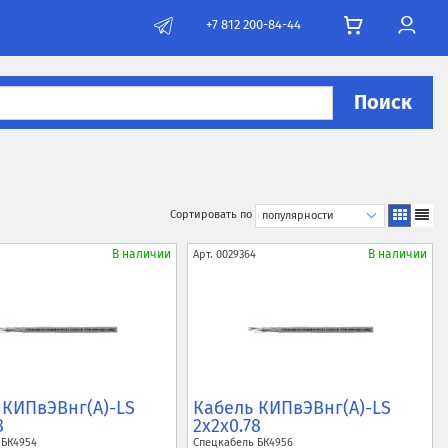
+7 812 200-84-44
Поиск
Сортировать по
В наличии
В наличии
Арт.
0029364
 КИПвЭВнг(A)-LS
Кабель КИПвЭВнг(A)-LS
8
2x2x0.78
ь
БК4954
Спецкабель
БК4956