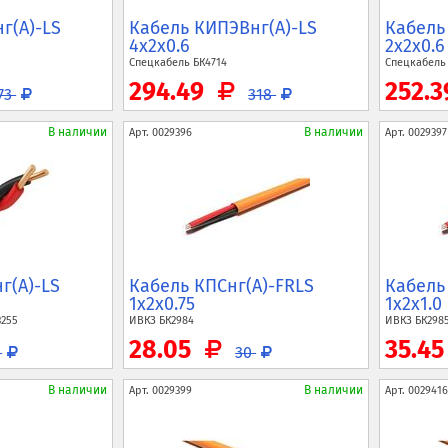
г(A)-LS
Кабель КИПЭВнг(A)-LS
Кабель
4x2x0.6
2x2x0.6
Спецкабель
БК4714
Спецкабел
294.49
252.
73
318
В наличии
В наличии
Арт.
0029396
Арт.
0029397
г(A)-LS
Кабель КПСнг(A)-FRLS
Кабель
1x2x0.75
1x2x1.0
3255
ИВКЗ
БК2984
ИВКЗ
БК298
28.05
35.4
0
30
В наличии
В наличии
Арт.
0029399
Арт.
0029416