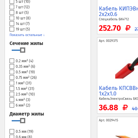
5 шт (
10
)
7 шт (
12
)
Кабель КИПЭВн
8 шт (
5
)
2x2x0.6
10 шт (
8
)
Спецкабель
БК4712
14 шт (
7
)
252.70
2
19 шт (
5
)
Показать остальные ↓
Арт.
0029375
Сечение жилы
0.2 мм² (
4
)
0.35 мм² (
6
)
0.5 мм² (
19
)
0.75 мм² (
26
)
1 мм² (
31
)
Кабель КПСВВн
1.5 мм² (
31
)
1x2x1.0
2.5 мм² (
10
)
КабельЭлектроСвязь
БК
4 мм² (
3
)
6 мм² (
2
)
36.88
4
Диаметр жилы
Арт.
0029415
0.5 мм (
19
)
0.6 мм (
8
)