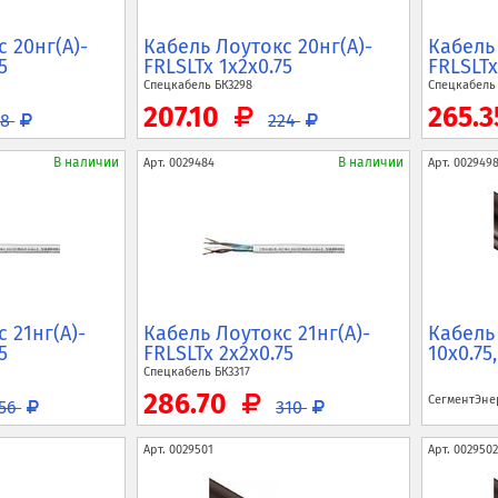
 20нг(A)-
Кабель Лоутокс 20нг(A)-
Кабель 
5
FRLSLTx 1x2x0.75
FRLSLTx
Спецкабель
БК3298
Спецкабел
207.10
265.
38
224
В наличии
В наличии
Арт.
0029484
Арт.
002949
 21нг(A)-
Кабель Лоутокс 21нг(A)-
Кабель
5
FRLSLTx 2x2x0.75
10x0.75
Спецкабель
БК3317
286.70
СегментЭн
156
310
Арт.
0029501
Арт.
0029502