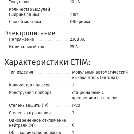
Ток утечки
10 кА
Количество модулей
1 шт
(ширина 18 мм)
Способ монтажа
DIN-рейка
Электропитание
Напряжение
230В АС
Номинальный ток
25 А
Характеристики ETIM:
Тип изделия
Модульный автоматический
выключатель (автомат)
Количество полюсов
1
Конструкция прибора
стационарный с
креплением на панели
Степень защиты (IP)
IP20
Степень загрязнения
3
Одновременное отключение
0
нейтрали (N)
Общ. количество полюсов
1