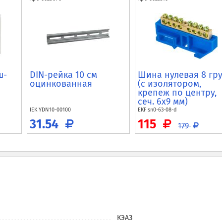
ш-
DIN-рейка 10 см
Шина нулевая 8 гр
оцинкованная
(с изолятором,
крепеж по центру,
сеч. 6x9 мм)
IEK
YDN10-00100
EKF
sn0-63-08-d
31.54
115
179
КЭАЗ