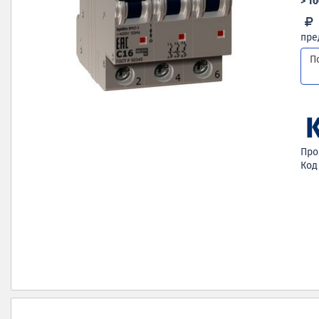
> 1
пре
П
Про
Код