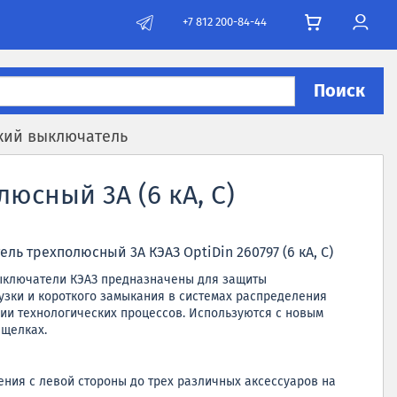
+7 812 200-84-44
Поиск
кий выключатель
юсный 3А (6 кА, C)
ь трехполюсный 3А КЭАЗ OptiDin 260797 (6 кА, C)
ыключатели КЭАЗ предназначены для защиты
узки и короткого замыкания в системах распределения
ии технологических процессов. Используются с новым
ащелках.
ния с левой стороны до трех различных аксессуаров на