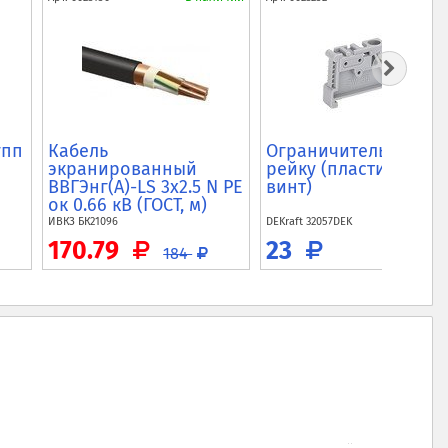
упп
Кабель
Ограничитель на DIN
экранированный
рейку (пластик, 1
ВВГЭнг(A)-LS 3x2.5 N PE
винт)
ок 0.66 кВ (ГОСТ, м)
ИВКЗ
БК21096
DEKraft
32057DEK
170.79
23
184