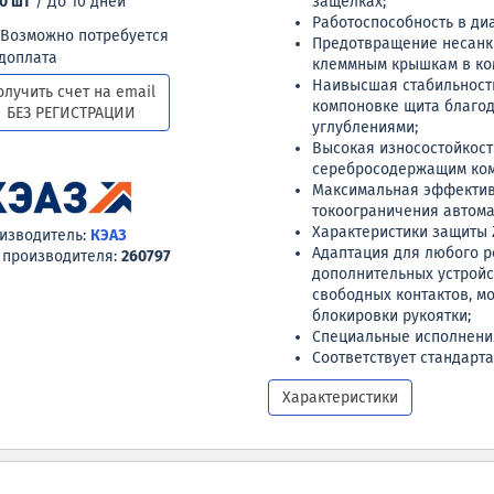
00 шт
/ До 10 дней
защелках;
Работоспособность в диа
Возможно потребуется
Предотвращение несанк
доплата
клеммным крышкам в ко
Наивысшая стабильность
олучить счет на email
компоновке щита благод
БЕЗ РЕГИСТРАЦИИ
углублениями;
Высокая износостойкос
серебросодержащим комп
Максимальная эффектив
токоограничения автома
Характеристики защиты 
изводитель:
КЭАЗ
Адаптация для любого 
 производителя:
260797
дополнительных устройс
свободных контактов, м
блокировки рукоятки;
Специальные исполнения
Соответствует стандартам
Характеристики