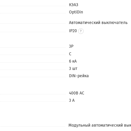
КЭАЗ
OptiDin
Автоматический выключатель
IP20
3P
C
6 кА
3 шт
DIN-рейка
400В АС
3 А
Модульный автоматический вык