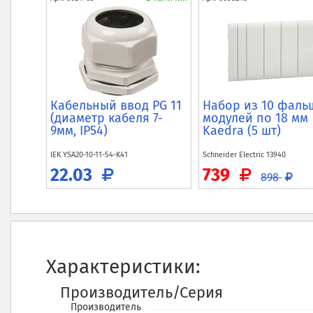
Кабельный ввод PG 11
Набор из 10 фаль
(диаметр кабеля 7-
модулей по 18 мм
9мм, IP54)
Kaedra (5 шт)
IEK
YSA20-10-11-54-K41
Schneider Electric
13940
22.03
739
898
Характеристики:
Производитель/Серия
Производитель