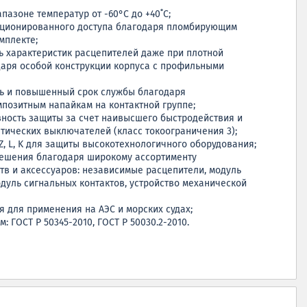
пазоне температур от -60°C до +40˚C;
ционированного доступа благодаря пломбирующим
мплекте;
 характеристик расцепителей даже при плотной
аря особой конструкции корпуса с профильными
ть и повышенный срок службы благодаря
озитным напайкам на контактной группе;
ность защиты за счет наивысшего быстродействия и
тических выключателей (класс токоограничения 3);
Z, L, K для защиты высокотехнологичного оборудования;
решения благодаря широкому ассортименту
тв и аксессуаров: независимые расцепители, модуль
одуль сигнальных контактов, устройство механической
 для применения на АЭС и морских судах;
: ГОСТ Р 50345-2010, ГОСТ Р 50030.2-2010.