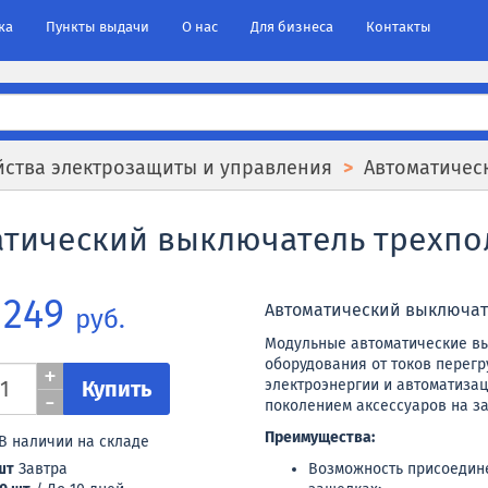
ка
Пункты выдачи
О нас
Для бизнеса
Контакты
йства электрозащиты и управления
Автоматичес
атический выключатель трехпол
 249
Автоматический выключател
руб.
Модульные автоматические в
оборудования от токов перегр
+
Купить
электроэнергии и автоматизац
-
поколением аксессуаров на з
Преимущества:
В наличии на складе
шт
Завтра
Возможность присоедине