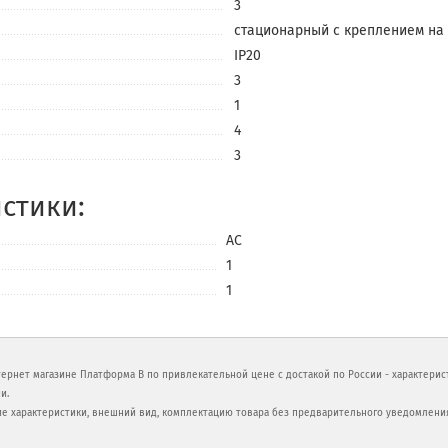
3
стационарный с креплением на
IP20
3
1
4
3
стики:
AC
1
1
тернет магазине Платформа В по привлекательной цене с достакой по России - характери
и.
ие характеристики, внешний вид, комплектацию товара без предварительного уведомлени