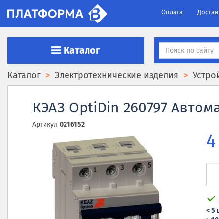
Оплата
Достав
Каталог
Каталог
Электротехнические изделия
Устро
КЭАЗ OptiDin 260797 Автом
Артикул
0216152
4
< 5 