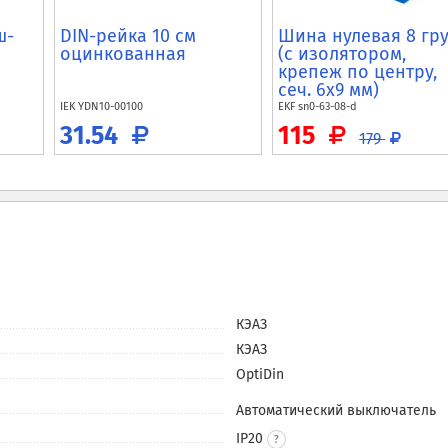
ш-
DIN-рейка 10 см
Шина нулевая 8 гр
оцинкованная
(с изолятором,
крепеж по центру,
сеч. 6x9 мм)
IEK
YDN10-00100
EKF
sn0-63-08-d
31.54
115
179
КЭАЗ
КЭАЗ
OptiDin
Автоматический выключатель
IP20