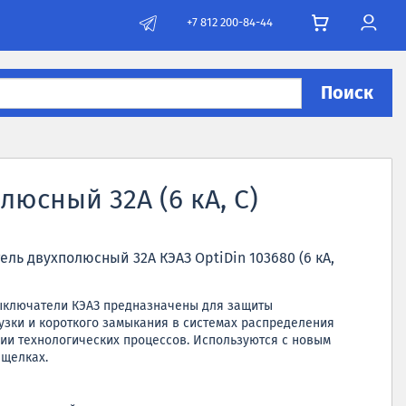
+7 812 200-84-44
Поиск
юсный 32А (6 кА, C)
ь двухполюсный 32А КЭАЗ OptiDin 103680 (6 кА,
ыключатели КЭАЗ предназначены для защиты
узки и короткого замыкания в системах распределения
ии технологических процессов. Используются с новым
ащелках.