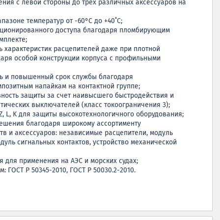
ния с левой стороны до трех различных аксессуаров на
пазоне температур от -60°C до +40˚C;
ционированного доступа благодаря пломбирующим
мплекте;
 характеристик расцепителей даже при плотной
аря особой конструкции корпуса с профильными
ть и повышенный срок службы благодаря
озитным напайкам на контактной группе;
ность защиты за счет наивысшего быстродействия и
тических выключателей (класс токоограничения 3);
Z, L, K для защиты высокотехнологичного оборудования;
решения благодаря широкому ассортименту
тв и аксессуаров: независимые расцепители, модуль
одуль сигнальных контактов, устройство механической
 для применения на АЭС и морских судах;
: ГОСТ Р 50345-2010, ГОСТ Р 50030.2-2010.