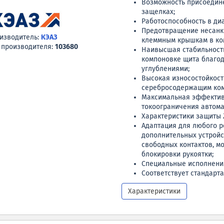
Возможность присоедине
защелках;
Работоспособность в диа
Предотвращение несанк
изводитель:
КЭАЗ
клеммным крышкам в ко
 производителя:
103680
Наивысшая стабильность
компоновке щита благод
углублениями;
Высокая износостойкос
серебросодержащим комп
Максимальная эффектив
токоограничения автома
Характеристики защиты 
Адаптация для любого 
дополнительных устройс
свободных контактов, м
блокировки рукоятки;
Специальные исполнения
Соответствует стандартам
Характеристики