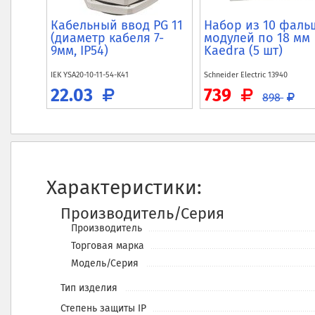
Кабельный ввод PG 11
Набор из 10 фаль
(диаметр кабеля 7-
модулей по 18 мм
9мм, IP54)
Kaedra (5 шт)
IEK
YSA20-10-11-54-K41
Schneider Electric
13940
22.03
739
898
Характеристики:
Производитель/Серия
Производитель
Торговая марка
Модель/Серия
Тип изделия
Степень защиты IP