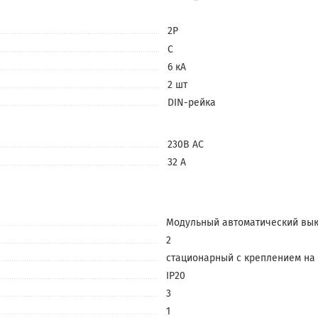
2P
C
6 кА
2 шт
DIN-рейка
230В АС
32 А
Модульный автоматический вык
2
стационарный с креплением на
IP20
3
1