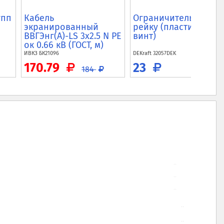
упп
Кабель
Ограничитель на DIN
экранированный
рейку (пластик, 1
ВВГЭнг(A)-LS 3x2.5 N PE
винт)
ок 0.66 кВ (ГОСТ, м)
ИВКЗ
БК21096
DEKraft
32057DEK
170.79
23
184