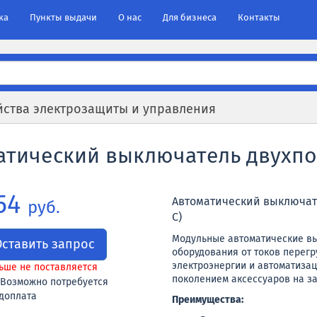
ка
Пункты выдачи
О нас
Для бизнеса
Контакты
йства электрозащиты и управления
атический выключатель двухпол
54
Автоматический выключател
руб.
C)
Модульные автоматические в
Оставить запрос
оборудования от токов перегр
электроэнергии и автоматизац
ьше не поставляется
поколением аксессуаров на з
Возможно потребуется
доплата
Преимущества: