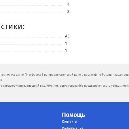
4
3
стики:
AC
1
1
нтернет магазине Платформа В по привлекательной цене с достакой по России - характер
и.
ие характеристики, внешний вид, комплектацию товара без предварительного уведомлени
Помощь
Контакты
Информация