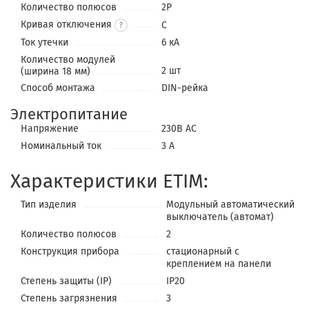
Количество полюсов
2P
Кривая отключения
C
?
Ток утечки
6 кА
Количество модулей
2 шт
(ширина 18 мм)
Способ монтажа
DIN-рейка
Электропитание
Напряжение
230В АС
Номинальный ток
3 А
Характеристики ETIM:
Тип изделия
Модульный автоматический
выключатель (автомат)
Количество полюсов
2
Конструкция прибора
стационарный с
креплением на панели
Степень защиты (IP)
IP20
Степень загрязнения
3