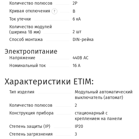
Количество полюсов
2P
Кривая отключения
B
?
Ток утечки
6 кА
Количество модулей
2 шт
(ширина 18 мм)
Способ монтажа
DIN-рейка
Электропитание
Напряжение
440В АС
Номинальный ток
16 А
Характеристики ETIM:
Тип изделия
Модульный автоматический
выключатель (автомат)
Количество полюсов
2
Конструкция прибора
стационарный с
креплением на панели
Степень защиты (IP)
IP20
Степень загрязнения
3