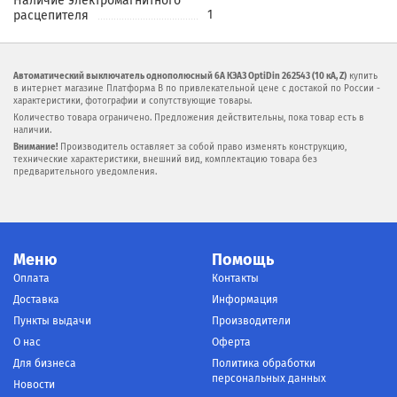
Наличие электромагнитного
1
расцепителя
Автоматический выключатель однополюсный 6А КЭАЗ OptiDin 262543 (10 кА, Z)
купить
в интернет магазине Платформа В по привлекательной цене с достакой по России -
характеристики, фотографии и сопутствующие товары.
Количество товара ограничено. Предложения действительны, пока товар есть в
наличии.
Внимание!
Производитель оставляет за собой право изменять конструкцию,
технические характеристики, внешний вид, комплектацию товара без
предварительного уведомления.
Меню
Помощь
Оплата
Контакты
Доставка
Информация
Пункты выдачи
Производители
О нас
Оферта
Для бизнеса
Политика обработки
персональных данных
Новости