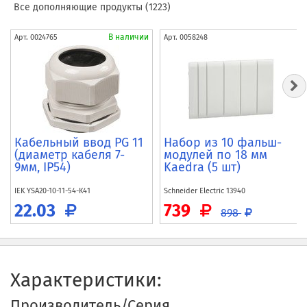
Все дополняющие продукты (1223)
В наличии
Арт.
0024765
Арт.
0058248
Кабельный ввод PG 11
Набор из 10 фальш-
(диаметр кабеля 7-
модулей по 18 мм
9мм, IP54)
Kaedra (5 шт)
IEK
YSA20-10-11-54-K41
Schneider Electric
13940
22.03
739
898
Характеристики:
Производитель/Серия