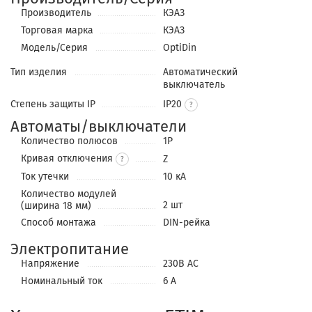
Производитель
КЭАЗ
Торговая марка
КЭАЗ
Модель/Серия
OptiDin
Тип изделия
Автоматический
выключатель
Степень защиты IP
IP20
Автоматы/выключатели
Количество полюсов
1P
Кривая отключения
Z
?
Ток утечки
10 кА
Количество модулей
2 шт
(ширина 18 мм)
Способ монтажа
DIN-рейка
Электропитание
Напряжение
230В АС
Номинальный ток
6 А