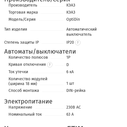
Производитель
КЭАЗ
Торговая марка
КЭАЗ
Модель/Серия
OptiDin
Тип изделия
Автоматический
выключатель
Степень защиты IP
IP20
Автоматы/выключатели
Количество полюсов
1P
Кривая отключения
D
?
Ток утечки
6 кА
Количество модулей
1 шт
(ширина 18 мм)
Способ монтажа
DIN-рейка
Электропитание
Напряжение
230В АС
Номинальный ток
63 А