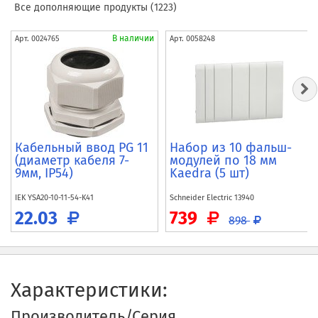
Все дополняющие продукты (1223)
В наличии
Арт.
0024765
Арт.
0058248
Кабельный ввод PG 11
Набор из 10 фальш-
(диаметр кабеля 7-
модулей по 18 мм
9мм, IP54)
Kaedra (5 шт)
IEK
YSA20-10-11-54-K41
Schneider Electric
13940
22.03
739
898
Характеристики:
Производитель/Серия