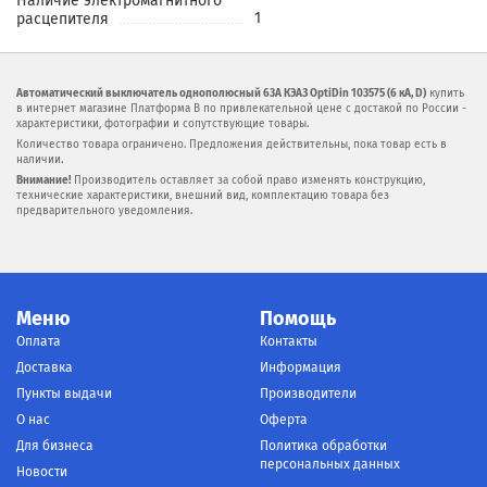
Наличие электромагнитного
1
расцепителя
Автоматический выключатель однополюсный 63А КЭАЗ OptiDin 103575 (6 кА, D)
купить
в интернет магазине Платформа В по привлекательной цене с достакой по России -
характеристики, фотографии и сопутствующие товары.
Количество товара ограничено. Предложения действительны, пока товар есть в
наличии.
Внимание!
Производитель оставляет за собой право изменять конструкцию,
технические характеристики, внешний вид, комплектацию товара без
предварительного уведомления.
Меню
Помощь
Оплата
Контакты
Доставка
Информация
Пункты выдачи
Производители
О нас
Оферта
Для бизнеса
Политика обработки
персональных данных
Новости