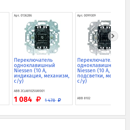
Арт.
0136286
Арт.
0099309
Переключатель
Переключатель
одноклавишный
одноклавишный
Niessen (10 А,
Niessen (10 А, с возм.
индикация, механизм,
подсветки, механизм
с/у)
с/у)
ABB
2CLA810250A1001
1 084
ABB
8102
1 478