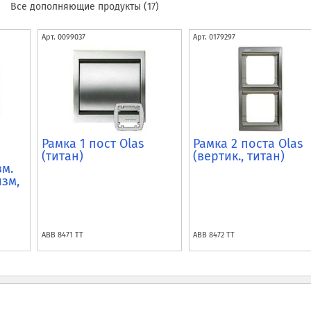
)
Все дополняющие продукты (17)
Арт.
0099037
Арт.
0179297
Рамка 1 пост Olas
Рамка 2 поста Olas
(титан)
(вертик., титан)
зм.
изм,
ABB
8471 TT
ABB
8472 TT