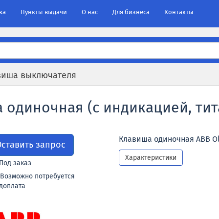
ка
Пункты выдачи
О нас
Для бизнеса
Контакты
виша выключателя
а одиночная (с индикацией, тит
Клавиша одиночная ABB Ola
Оставить запрос
Характеристики
Под заказ
Возможно потребуется
доплата