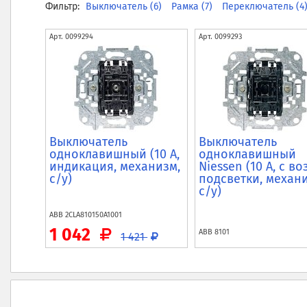
Фильтр:
Выключатель (6)
Рамка (7)
Переключатель (4
Арт.
0099294
Арт.
0099293
Выключатель
Выключатель
одноклавишный (10 А,
одноклавишный
индикация, механизм,
Niessen (10 А, с во
с/у)
подсветки, механ
с/у)
ABB
2CLA810150A1001
1 042
ABB
8101
1 421