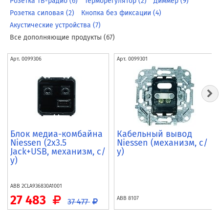
Розетка ТВ-радио (6)
Терморегулятор (2)
Диммер (9)
Розетка силовая (2)
Кнопка без фиксации (4)
Акустические устройства (7)
Все дополняющие продукты (67)
Арт.
0099306
Арт.
0099301
Блок медиа-комбайна
Кабельный вывод
Niessen (2x3.5
Niessen (механизм, с/
Jack+USB, механизм, с/
у)
у)
ABB
2CLA936830A1001
27 483
ABB
8107
37 477