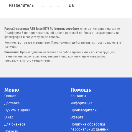
Разделитель
Да
Рамка 3-постовая ABB Tacto 5573 PL (вертик, серебро)
купить в интернет магазине
Платформа В по привлекательной цене с достакой по России - характеристики,
фотографии и сопутствующие товары.
Количество товара ограничено. Предложения действительны, пока товар есть в
наличии.
Внимание!
Производитель оставляет за собой право изменять конструкцию,
технические характеристики, внешний вид, комплектацию товара без
предварительного уведомления.
Меню
Помощь
Оплата
Контакты
Доставка
Информация
Пункты выдачи
Производители
О нас
Оферта
Для бизнеса
Политика обработки
персональных данных
Новости