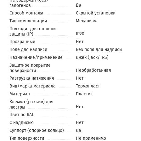
Не содержит (без)
Да
галогенов
Способ монтажа
Скрытой установки
Тип комплектации
Механизм
Подходит для степени
IP20
защиты (IP)
Прозрачный
Нет
Поле для надписи
Без поля для надписи
Назначение/применение
Джек (Jack/TRS)
Защитное покрытие
Необработанная
поверхности
Разгрузка натяжения
Нет
Вид/марка материала
Термопласт
Материал
Пластик
Клемма (разъем) для
Нет
люстры
Цвет по RAL
-
С надписью
Нет
Суппорт (опорное кольцо)
Да
Тип поверхности
Не применимо