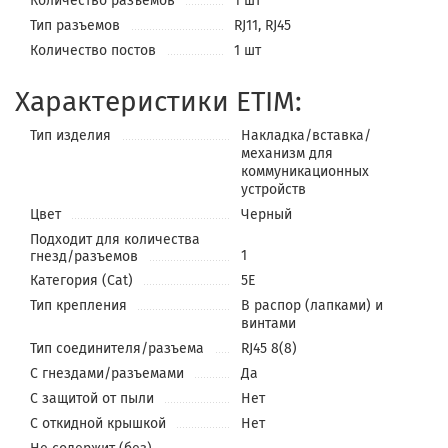
Количество разъемов
1 шт
Тип разъемов
RJ11, RJ45
Количество постов
1 шт
Характеристики ETIM:
Тип изделия
Накладка/вставка/
механизм для
коммуникационных
устройств
Цвет
Черный
Подходит для количества
1
гнезд/разъемов
Категория (Cat)
5E
Тип крепления
В распор (лапками) и
винтами
Тип соединителя/разъема
RJ45 8(8)
С гнездами/разъемами
Да
С защитой от пыли
Нет
С откидной крышкой
Нет