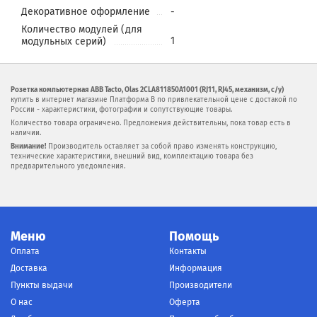
Декоративное оформление
-
Количество модулей (для
1
модульных серий)
Розетка компьютерная ABB Tacto, Olas 2CLA811850A1001 (RJ11, RJ45, механизм, с/у)
купить в интернет магазине Платформа В по привлекательной цене с достакой по
России - характеристики, фотографии и сопутствующие товары.
Количество товара ограничено. Предложения действительны, пока товар есть в
наличии.
Внимание!
Производитель оставляет за собой право изменять конструкцию,
технические характеристики, внешний вид, комплектацию товара без
предварительного уведомления.
Меню
Помощь
Оплата
Контакты
Доставка
Информация
Пункты выдачи
Производители
О нас
Оферта