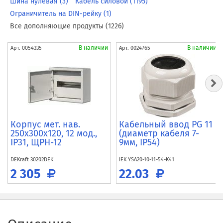
Шина нулевая (3)
Кабель силовой (1195)
Ограничитель на DIN-рейку (1)
Все дополняющие продукты (1226)
В наличии
В наличии
Арт.
0054335
Арт.
0024765
Корпус мет. нав.
Кабельный ввод PG 11
250х300х120, 12 мод.,
(диаметр кабеля 7-
IP31, ЩРН-12
9мм, IP54)
DEKraft
30202DEK
IEK
YSA20-10-11-54-K41
2 305
22.03