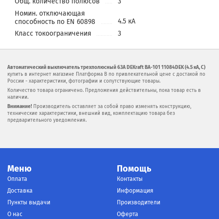
Общ. количество полюсов
3
Номин. отключающая
4.5 кА
способность по EN 60898
Класс токоограничения
3
Автоматический выключатель трехполюсный 63А DEKraft ВА-101 11084DEK (4.5 кА, C)
купить в интернет магазине Платформа В по привлекательной цене с достакой по
России - характеристики, фотографии и сопутствующие товары.
Количество товара ограничено. Предложения действительны, пока товар есть в
наличии.
Внимание!
Производитель оставляет за собой право изменять конструкцию,
технические характеристики, внешний вид, комплектацию товара без
предварительного уведомления.
Меню
Помощь
Оплата
Контакты
Доставка
Информация
Пункты выдачи
Производители
О нас
Оферта