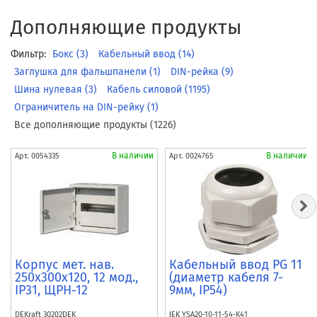
Дополняющие продукты
Фильтр:
Бокс (3)
Кабельный ввод (14)
Заглушка для фальшпанели (1)
DIN-рейка (9)
Шина нулевая (3)
Кабель силовой (1195)
Ограничитель на DIN-рейку (1)
Все дополняющие продукты (1226)
В наличии
В наличии
Арт.
0054335
Арт.
0024765
Корпус мет. нав.
Кабельный ввод PG 11
250х300х120, 12 мод.,
(диаметр кабеля 7-
IP31, ЩРН-12
9мм, IP54)
DEKraft
30202DEK
IEK
YSA20-10-11-54-K41