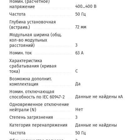
Номин. (расчетное)
400...400 В
напряжение
Частота
50 Гц
Глубина установочная
72 мм
(встраив.)
Модульная ширина (общ.
кол-во модульных
3
расстояний)
Номин. ток
63 А
Характеристика
срабатывания (кривая
C
тока)
Возможна дополнит.
Да
комплектация
Номин. отключающая
Данные не найдены кА
способность по IEC 60947-2
Одновременное отключение
Нет
нейтрали (N)
Степень загрязнения
3
Категория перенапряжения
Данные не найдены
Частота
50 Гц