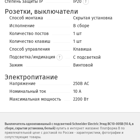
Степень защиты IP
IP20
Розетки, выключатели
Способ монтажа
Скрытая установка
Исполнение
В сборе
Количество постов
1 шт
Количество клавиш
1 шт
Способ управления
Клавиша
Подсветка/индикация
С подсветкой
?
Зажим
Винтовой
Электропитание
Напряжение
250В АС
Номинальный ток
10 А
Максимальная мощность
2200 Вт
Выключатель одноклавишный с подсветкой Schneider Electric Этюд BC10-005B (10 А, в
сборе, скрытая установка, белый)
купить в интернет магазине Платформа В по
привлекательной цене с достакой по России - характеристики, фотографии и
сопутствующие товары.