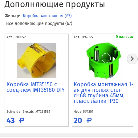
Дополняющие продукты
Фильтр:
Коробка монтажная (67)
Все дополняющие продукты (67)
В наличии
Арт.
0200352
Арт.
0197855
Коробка IMT35150 c
Коробка монтажная 1-
соед-лем IMT35180 DIY
ая для полых стен
d=68 глубина 45мм,
пласт. лапки IP30
Schneider Electric
IMT351581
Hegel
КУ1201
43
20