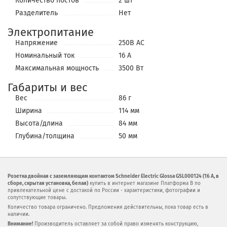
Количество постов
2 шт
Разделитель
Нет
Электропитание
Напряжение
250В АС
Номинальный ток
16 А
Максимальная мощность
3500 Вт
Габариты и вес
Вес
86 г
Ширина
114 мм
Высота/длина
84 мм
Глубина/толщина
50 мм
Розетка двойная с заземляющим контактом Schneider Electric Glossa GSL000124 (16 А, в
сборе, скрытая установка, белая)
купить в интернет магазине Платформа В по
привлекательной цене с достакой по России - характеристики, фотографии и
сопутствующие товары.
Количество товара ограничено. Предложения действительны, пока товар есть в
наличии.
Внимание!
Производитель оставляет за собой право изменять конструкцию,