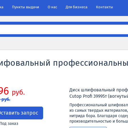
ка
Пункты выдачи
О нас
Для бизнеса
Контакты
шлифовальный профессиональный
96
Диск шлифовальный профес
руб.
Cutop Profi 39995т (вогнуты
 руб.
Профессиональный шлифовальн
из самых твердых материалов
Оставить запрос
нитрида бора. Благодаря сод
производительностью и больш
Под заказ