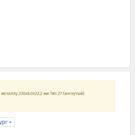
еталлу 230х6.0х22.2 мм Тип 27 (вогнутый)
бург