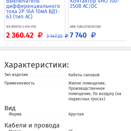
Выключатель
Контактор 4НО 100-
дифференциального
250В AC/DC
тока 2P 16А 10мА ВД1-
63 (тип AC)
IEK
MDV10-2-016-010
ABB
1SBL237201R1300
2 360.42
7 740
3 147.22
Характеристики:
Тип изделия
Кабель силовой
Применяемость
Жилое помещение,
Производственное
помещение, По воздуху (на
подвесных тросах)
Вид
Форма
Круглая
Кабели и провода