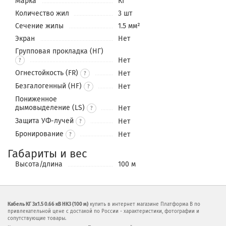
Марка
КГ
Количество жил
3 шт
Сечение жилы
1.5 мм²
Экран
Нет
Групповая прокладка (НГ)
Нет
?
Огнестойкость (FR)
Нет
?
Безгалогенный (HF)
Нет
?
Пониженное
дымовыделение (LS)
Нет
?
Защита УФ-лучей
Нет
?
Бронирование
Нет
?
Габариты и вес
Высота/длина
100 м
Кабель КГ 3x1.5 0.66 кВ НК3 (100 м)
купить в интернет магазине Платформа В по
привлекательной цене с достакой по России - характеристики, фотографии и
сопутствующие товары.