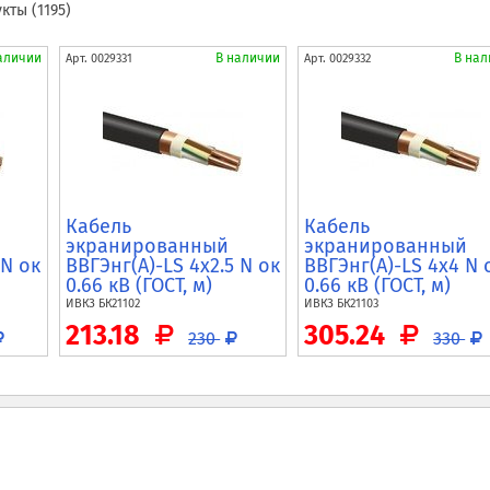
ты (1195)
аличии
В наличии
В нал
Арт.
0029331
Арт.
0029332
Кабель
Кабель
экранированный
экранированный
 N ок
ВВГЭнг(A)-LS 4x2.5 N ок
ВВГЭнг(A)-LS 4x4 N 
0.66 кВ (ГОСТ, м)
0.66 кВ (ГОСТ, м)
ИВКЗ
БК21102
ИВКЗ
БК21103
213.18
305.24
230
330