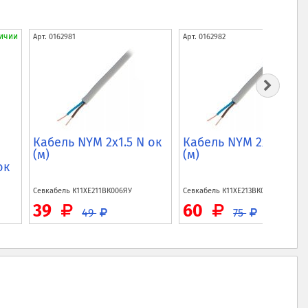
ичии
Арт.
0162981
Арт.
0162982
Кабель NYM 2x1.5 N ок
Кабель NYM 2x2.5 N о
(м)
(м)
ок
Севкабель
К11ХЕ211ВК006ЯУ
Севкабель
К11ХЕ213ВК006ЯУ
39
60
49
75