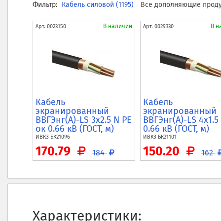
Фильтр:
Кабель силовой (1195)
Все дополняющие продук
В наличии
В н
Арт.
0023150
Арт.
0029330
Кабель
Кабель
экранированный
экранированный
ВВГЭнг(A)-LS 3x2.5 N PE
ВВГЭнг(A)-LS 4x1.5
ок 0.66 кВ (ГОСТ, м)
0.66 кВ (ГОСТ, м)
ИВКЗ
БК21096
ИВКЗ
БК21101
170.79
150.20
184
162
Характеристики: