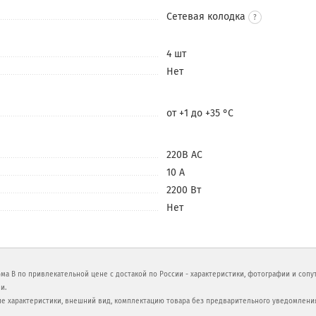
Сетевая колодка
4 шт
Нет
от +1 до +35 °С
220В АС
10 А
2200 Вт
Нет
ма В по привлекательной цене с достакой по России - характеристики, фотографии и соп
и.
ие характеристики, внешний вид, комплектацию товара без предварительного уведомлени