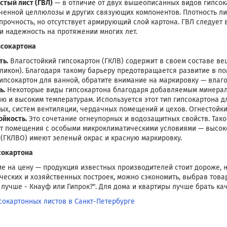
стый лист (ГВЛ)
— в отличие от двух вышеописанных видов гипсока
ьченной целлюлозы и других связующих компонентов. Плотность лис
рочность, но отсутствует армирующий слой картона. ГВЛ следует 
и надежность на протяжении многих лет.
псокартона
ть.
Влагостойкий гипсокартон (ГКЛВ) содержит в своем составе в
иликон). Благодаря такому барьеру предотвращается развитие в п
гипсокартон для ванной, обратите внимание на маркировку — влаг
ь.
Некоторые виды гипсокартона благодаря добавляемым минерал
ню и высоким температурам. Используется этот тип гипсокартона 
ых, систем вентиляции, чердачных помещений и цехов. Огнестойки
ойкость.
Это сочетание огнеупорных и водозащитных свойств. Тако
 помещения с особыми микроклиматическими условиями — высоко
 (ГКЛВО) имеют зеленый окрас и красную маркировку.
сокартона
 на цену — продукция известных производителей стоит дороже, но
ческих и хозяйственных построек, можно сэкономить, выбрав това
 лучше - Кнауф или Гипрок?". Для дома и квартиры лучше брать к
окартонных листов в Санкт-Петербурге