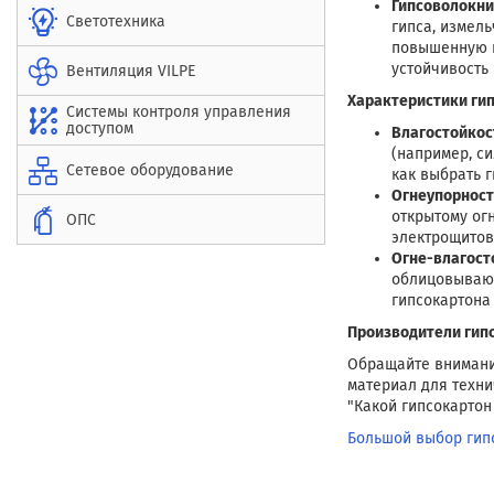
Гипсоволокни
Светотехника
гипса, измел
повышенную п
устойчивость 
Вентиляция VILPE
Характеристики ги
Системы контроля управления
доступом
Влагостойкос
(например, с
Сетевое оборудование
как выбрать 
Огнеупорност
открытому ог
ОПС
электрощитов
Огне-влагост
облицовывают
гипсокартона
Производители гип
Обращайте внимание
материал для техни
"Какой гипсокартон
Большой выбор гипс