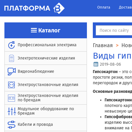
Оплата
Достав
Каталог
Главная
Нов
Профессиональная электрика
Виды гип
Электротехнические изделия
2019-08-06
Видеонаблюдение
Гипсокартон
– это 
простоте резки, по
перегородок и друг
Электроустановочные изделия
Основные разновид
Электроустановочные изделия
Гипсокартонн
по брендам
плотного карт
Модульное оборудование по
невысокую це
брендам
Гипсофибровы
изделию высок
Кабели и провода
внимание на Г