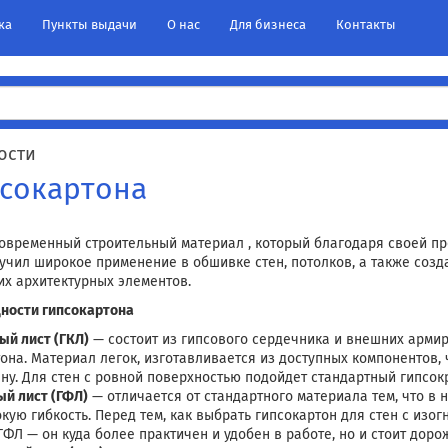
ка
Пункты выдачи
О нас
Для бизнеса
Контакты
ости
сокартона
современный строительный материал , который благодаря своей про
лучил широкое применение в обшивке стен, потолков, а также соз
их архитектурных элементов.
ности гипсокартона
ый лист (ГКЛ)
— состоит из гипсового сердечника и внешних арми
она. Материал легок, изготавливается из доступных компонентов,
ну. Для стен с ровной поверхностью подойдет стандартный гипсок
й лист (ГФЛ)
— отличается от стандартного материала тем, что в
ую гибкость. Перед тем, как выбрать гипсокартон для стен с изог
ФЛ — он куда более практичен и удобен в работе, но и стоит доро