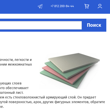
+7 812 200-84-44
Поиск
чности, легкости и
дании межкомнатных
рующих слоев
 что обеспечивает
ратонный лист.
 нем есть стекловолокнистый армирующий слой. Он придает
нутой поверхностью, арок, других фигурных элементов, обратите
же.