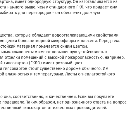
ртона, имеет однородную структуру. Он изготавливается из
та намного выше, чем у стандартного ГКЛ, что придает ему
выбирать для перегородок - он обеспечит должную
ещества, которые обладают водоотталкивающими свойствами
омещении болезнетворной микрофлоры и плесени. Перед тем,
остойкий материал помечается синим цветом.
ьным компонентам имеют повышенную устойчивость к
для отделки помещений с высокой пожароопасностью, например,
й гипсокартон (ГКЛО) имеет розовый цвет.
й гипсокартон стоит существенно дороже обычного. Им
й влажностью и температурами. Листы огневлагостойкого
 она, соответственно, и качественней. Если вы покупаете
р подешевле. Таким образом, нет однозначного ответа на вопрос
ачественный гипсокартон от известных производителей.